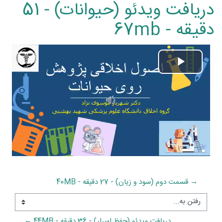
دریافت ویدئو (حیوانات) - 51
دقیقه - 67mb
پخش
ویدیو
→ قسمت دوم (سود و زیان) - 27 دقیقه - 40MB
رفتن به...
دریافت ویدئو (حفظ اسرار) - 36 دقیقه - 44MB ←