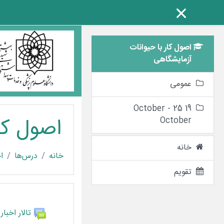
پرش به محتوای اصلی
اصول کار با حیوانات
آزمایشگاهی
عمومی
19 October - 25
اصول کا
October
خانه
خانه
درس‌ها
ا
تقویم
طرح هفت
عمومی
تالار 
تالار اخبار